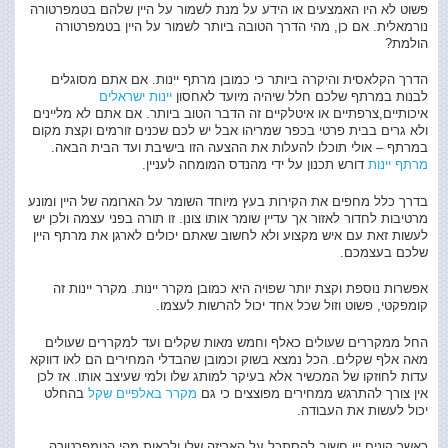
פשוט לא היו האמצעים או הידע על מנת לשמור על היין שלהם בטמפרטורה
נורמאלית. אם כן, מהי הדרך הטובה ביותר לשמור על היין בטמפרטורה
הולמת?
הדרך הקלאסית והיקרה ביותר כי כמובן מרתף יינות. אם אתם מסוגלים
לבנות במרתף שלכם חלל שיהיה מיועד לאחסון
יינות ישראלים
איכותיים,צרפתיים או איטלקיים זה הדבר הטוב ביותר. אם אתם לא מליינים
ולא גרים בבית פרטי בכפר שמריהו אבל יש לכם שכנים זורמים וקצת מקום
במרתף – אולי תוכלו להעלות את ההצעה הזו בישיבת ועד הבית הבאה.
מרתף יינות
דורש תכנון על ידי מהנדס המומחה לעניין.
בדרך כלל מחפים את הקירות בעץ מיוחד השומר על הארומה של היין ומונע
מרטיבות לחדור לאזור אך עדיין שומר אותו צונן. זו תורה בפני עצמה ולכן יש
לעשות זאת עם איש מקצוע ולא לחשוב שאתם יכולים לארגן את מרתף היין
שלכם בעצמכם.
אפשרות נוספת וקצת יותר שפויה היא כמובן מקרר יינות. מקרר יינות זה
קומפקטי, פשוט וזול שכל אחד יכול להרשות לעצמו.
החל ממקררים שעולים כאלף וחמש מאות שקלים ועד למקררים שעולים
מאה אלף שקלים. הכל נמצא בשוק וכמובן שהבדלי המחירים הם לאו דווקא
עדות לחוזקו של המכשיר אלא בעיקר למותג שלו ולמי שעיצב אותו. אז לכן
אין צורך להתרגש ממחירים מפוצצים כי גם
מקרר באלפיים שקל
בהחלט
יכול לעשות את העבודה.
כאשר קונים יין חשוב להסתכל על האריזה שלו ולראות מהי הטמפרטורה