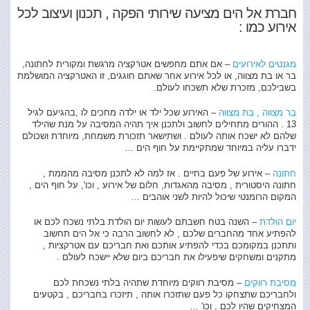
חברת אל הים מציעה שירותי הפקה , תכנון ועיצוב לכל
אירוע כמו :
מגנטים לאירועים
– אם אתם מחפשים אטרקציה מרגשת ומקורית לחתונה,
בר או בת מצווה, או לכל אירוע אחר שאתם חוגגים, זו האטרקציה המושלמת
בשבילכם, מזכרת שלא תשכחו לעולם.
בר מצווה , בת מצווה
– האירוע שכל ילד או ילדה מחכים לו ,בהגיעם לגיל
13 . ההורים מתחילים לחשוב ולתכנן איך תהיה המסיבה על מנת שהילד
שלהם לא ישכח אותה לעולם . ושתישאר תזכורת משמחת, מיוחדת ושכולם
ידברו עליה במיוחד שמתקיימת על חוף הים …
חתונה
– אירוע של פעם בחיים . אז למה לא לתכנן מסיבה מהממת ,
חתונה היסטורית , מסיבה מהאגדות, חלום של אירוע , וכו', על חוף הים ,
המקום הרומנטי שיכול להיות לשני אוהבים …
יום הולדת
– השנה בטח חשבתם לעשות יום הולדת בלתי נשכח לכם או
להפתיע אחד מהחברים שלכם , לא לחשוב הרבה כי אל הים תחשוב
ותתכנן במקומכם בכדי להפתיע אותכם ואת חבריכם עם אטרקציות ,
מתקנים ומשחקים שיפעילו את חבריכם ביום שלא יישכח לעולם .
מסיבת רווקים
– מסיבת רווקים מיוחדת שתהיה בלתי נשכחת לכם
ולחבריכם שתצחקו כל פעם שתזכרו אותה , תיזכרו בחבריכם , בקטעים
המצחיקים שהיו לכם , וכו' …