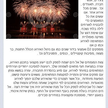
צעירים, אנשי
חברה, תאגידים ,
וכו'. .שונים מכל
אירוע אחר. אנו
עושים את כל
המאמצים כדי
להבטיח לאורחים
לילה בלתי נשכח ,
עם שימת דגש על
מוזיקה פופולרית
המתאימה לאירוע
וכמו כן אנו
מספקים DJ ואמצעי בידור שונים כמו גם ניהול האירוע הכולל חתונות, בר
מצווה ,מסיבות קוקטיילים , כנסים , פסטיבלים וכו' .
צוות המומחים של אל הים ישמח לספק לכם ייעוץ מקצועי בתכנון האירוע,
עזרה במציאת חוף מתאים לשמחה שלך, רעיונות למסיבה ייחודיים ויצירתיים
המתאימים במיוחד לאירוע, עם סיוע בהסדרת תחבורה, עזרה במשא ומתן
עם ספקים אחרים והפנייה למקומות המתאימים, נושאים ורעיונות קישוט,
הופעות מיוחדות , וכל אשר תצטרכו כדי שהאירוע שלכם יהפוך לאירוע
מהאגדות. האירועים מתוכננים לפי התקציב שאתה מחליט והצוות שלנו
יעשה כל שביכולתו לספק הכל על מנת שהאירוע יהיה איך שהיית רוצה . אל
הים החברה בעלת מוניטין בענף האירועים על החוף, במתן שירות איכותי,
בסגנון ייחודי, מוסמכת ומקצועית במחירים סבירים.