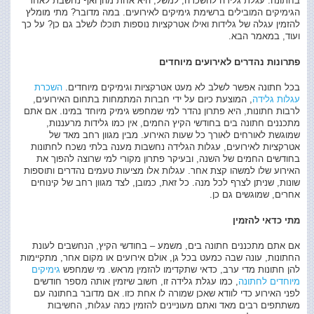
בחתונה. עגלת גלידה להשכרה, למשל, היא אחת מהן ואף נחשבת לאחד
הגימיקים המובילים ברשימת גימיקים לאירועים. במה מדובר? מתי מומלץ
להזמין עגלה של גלידות ואילו אטרקציות נוספות תוכלו לשלב גם כן? על כך
ועוד, במאמר הבא.
פתרונות נהדרים לאירועים מיוחדים
בכל חתונה אפשר לשלב לא מעט אטרקציות וגימיקים מיוחדים.
השכרת
עגלות גלידה
, המוצעת כיום על ידי חברות המתמחות בתחום האירועים,
לרבות חתונות, היא פתרון נהדר למי שמחפש גימיק מיוחד במינו. אם אתם
מתכננים חתונה בים בחודשי הקיץ החמים, אין כמו גלידות מרעננות,
שמוגשת לאורחים לאורך כל שעות האירוע. מבין מגוון רחב מאד של
אטרקציות לאירועים, עגלות הגלידה נחשבות מענה בלתי נשכח לחתונות
בחודשים החמים של השנה, ובעיקר פתרון מקורי למי שרוצה להפוך את
האירוע שלו למשהו קצת אחר. עגלות אלו מציעות טעמים נהדרים ותוספות
שונות, שניתן לצרף לכל מנה. כל זאת, כמובן, לצד מגוון רחב של קינוחים
אחרים, שמוגשים גם כן.
מתי כדאי להזמין
אם אתם מתכננים חתונה בים, משמע – בחודשי הקיץ, הנחשבים לעונת
החתונות, עונה שבה כמעט בכל גן, אולם אירועים או מקום אחר, מתקיימות
להן חתונות מדי ערב, כדאי שתקדימו להזמין מראש. מי שמחפש
גימיקים
מיוחדים לחתונה
, כמו עגלת גלידה זו, חשוב שיזמין אותה מספר חודשים
לפני האירוע כדי לוודא שאכן שמורה לו אחת כזו. אם מדובר בחתונה עם
משתתפים רבים מאד ואתם מעוניינים להזמין כמה עגלות, החשיבות