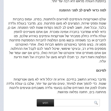
בהזמנת העגלה מראש היא רבה עוד יותר.
למה כדאי לשים לב לפני ההזמנה
עולם האטרקציות והגימיקים לאירועים ולחתונות, בפרט, עמוס בחברות
שונות וספקי שירות, המציעים לא מעט פתרונות. נכון, מדובר בעגלת גלידה
בלבד, ובכל זאת, חשוב לשים לב לכמה נקודות שונות לפני הזמנתה. אם כן,
כדאי לוודא שמדובר בחברה אמינה ומוכרת. אם אתם מעוניינים להזמין
עגלת גלידה כחלק ממבחר של אטרקציות וגימיקים באירוע שלכם, פנו
לחברים או בני משפחה ובקשו מהם המלצות לחברות המספקות פתרונות
מסוג זה. בצעו מחקר באינטרנט וחפשו חברות כאלו. אתרי האינטרנט
מספקים מידע רב, ובעיקר שימושי, שיכול לעזור לכם לקבל את ההחלטה.
אם אתם מאתרים אתר אינטרנט של חברות כאלו, בדקו אם ישנו עמוד של
המלצות וחוות דעת. כך תוכלו לקרוא מעט על החברה ועל חוות הדעת
עליה.
לסיכום
מדובר באירוע החשוב בחייכם. אירוע זה יכלול ודאי לא מעט אטרקציות
שונות. כדי להפוך אותו למיוחד, טעים ומרענן עוד יותר, שלבו בו עגלת גלידה
ותוכלו לפנק את האורחים שלכם בטעמי גלידה משובחים וטעימים וליהנות
מחתונה בים, חתונה נפלאה ומרגשת.