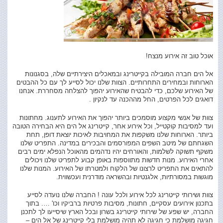
אוכל טוב זה אירוע מנצח!
אל הים חברה המובילה בקייטרינג ובמאכלים היצירתיים שלה, בסגנונות
הארוחות ובמחירים התחרותיים. הצוות שלנו יכול לסייע לך עם כל ההבטים
של האירוע שלכם, כדי להבטיח שהאירוע יהפוך להצלחה מסחררת. אנחנו
דואגים לכל הפרטים, החל מההכנה עד לנקיון .
צוות של אנשי מקצוע מוסמכים ביותר יהפוך את האירוע לתענוג. מחתונות
ועד למסיבות קוקטייל, וכל אירוע אחר, קייטרינג
אל הים היא הבחירה הטובה
ביותר. הארוחות שלנו משקפות את המחויבות לאיכות יוצאת דופן, תחת
השגחתם של מיטב השפים המפורסמים והבכירים במדינה. התפריט שלנו
משקף תשוקה לשלמות, והאורחים יהיו נדהמים מהאוכל הנפלא ימים רבים
אחרי האירוע. מנות חדשות מתווספות באופן קבוע לתפריט שלנו ויכולים
להתאים את התפריט לרצונו של הלקוח ולמטרתו של האירוע. המנות שלנו
מוגשות במסורתיות, אלגנטיות ובהשראה מודרנית ועכשווית.
צוות ושירותי קייטרינג לכל אירוע ולכל עונה ! החברה שלנו נועדה לסייע
בתכנון אירועים עסקיים, חתונות, מסיבות פרטיות ברביקיו וכו' …. בתוך
החברה, יש שפע של שירותי קייטרינג בשרון ובכל הארץ שיסייעו לך לתכנן
חגיגה מושלמת כי חגיגה לא תהיה מושלמת בלי קייטרינג של אל הים –