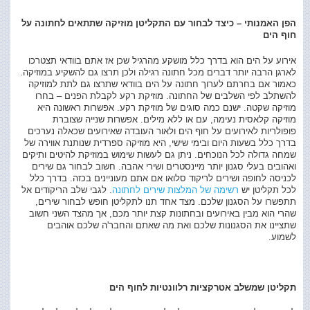
הפן האמנותי – כיצד לבחור עם התקליטן מוזיקה שתתאים לחתונה על
חוף הים
אירוע על הים הוא בדרך כלל מושקע מהרגיל שכן אז אתם בוודאי תצטרכו
לארגן הרבה יותר דברים מכל חתונה רגילה ולכן תרצו גם להשקיע במוזיקה.
כאמור אם בחרתם לערוך חתונה על הים בוודאי שתרצו גם לתת למוזיקה
להשתלב לפי השלבים של החתונה. מוזיקת רקע לקבלת הפנים – בחרו
מוזיקה שקטה. ישנם כמה סוגים של מוזיקת רקע. אפשרות ראשונה היא
מוזיקה קלאסית נעימה, עם או ללא מילים. אפשרות שנייה שצוברת
פופולריות לאירועים על חוף הים ולאור העובדה שאירועים שכאלה נערכים
בדרך כלל בשעות היום ובימי שישי, היא מוזיקה ספרדית שנותנת אווירה של
שמחה גדולה לכל הנוכחים. ניתן גם לעשות שימוש במוזיקת להיטים ותיקים
ואהובים בעלי סגנון יותר מיינסטרים ושירי אהבה. חשוב לבחור גם שירים
לכניסה לחופה ושירים לריקוד סלואו אם אתם מעוניינים בכזה. בדרך כלל
לכל תקליטן יש
רשימה של המלצות שירים לחתונה
. לגבי שלב הריקודים אל
תתפשרו על הסגנון שלכם. מצד אחד תנו לתקליטן חופש לבחור שירים,
שהרי הוא מבין באירועים ובחתונות קצת יותר מכם, אך מהצד השני חשוב
שתציינו את הסגנונות שלכם ואת מה שאתם והחבר'ה שלכם אוהבים
לשמוע.
תקליטן שמשלב אטרקציות רלוונטיות לחוף הים