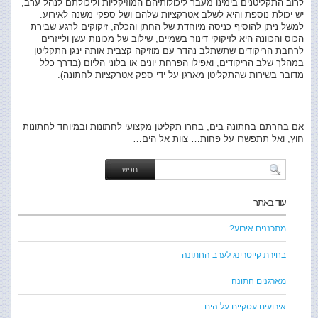
לרוב התקליטנים בימינו מעבר ליכולותיהם המוזיקליות וליכולתם לנהל ערב,
יש יכולת נוספת והיא לשלב אטרקציות שלהם ושל ספקי משנה לאירוע.
למשל ניתן להוסיף כניסה מיוחדת של החתן והכלה, זיקוקים לרגע שבירת
הכוס והכוונה היא לזיקוקי דינור בשמיים, שילוב של מכונות עשן ולייזרים
לרחבת הריקודים שתשתלב נהדר עם מוזיקה קצבית אותה ינגן התקליטן
במהלך שלב הריקודים, ואפילו הפרחת יונים או בלוני הליום (בדרך כלל
מדובר בשירות שהתקליטן מארגן על ידי ספק אטרקציות לחתונה).
אם בחרתם בחתונה בים, בחרו תקליטן מקצועי לחתונות ובמיוחד לחתונות
חוץ, ואל תתפשרו על פחות… צוות אל הים…
עוד באתר
מתכננים אירוע?
בחירת קייטרינג לערב החתונה
מארגנים חתונה
אירועים עסקיים על הים