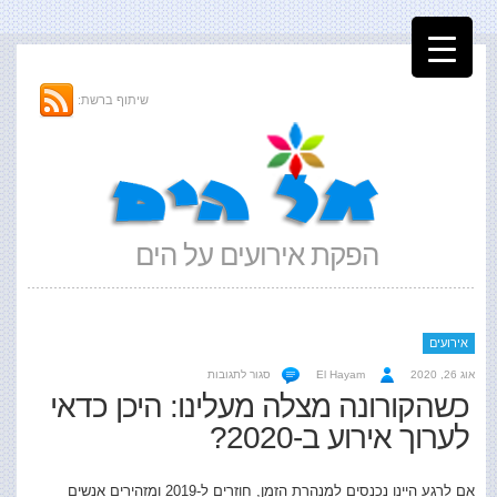
שיתוף ברשת:
הפקת אירועים על הים
אירועים
על
אוג 26, 2020
El Hayam
סגור לתגובות
כשהקורונה
כשהקורונה מצלה מעלינו: היכן כדאי
מצלה
לערוך אירוע ב-2020?
מעלינו:
היכן
כדאי
לערוך
אם לרגע היינו נכנסים למנהרת הזמן, חוזרים ל-2019 ומזהירים אנשים