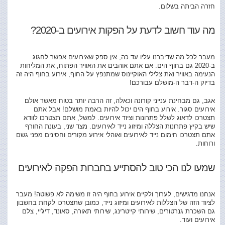
חזרה הביתה בשלום.
מה עוד חשוב לדעת על הפקות אירועים ב-2020?
מעבר לכל מה שדיברנו עליו עד כה, אין ספק שאירועים אפשר לחגוג
ב-2020 גם בחוף הים. אם אתם אוהבים את האוויר הפתוח, את המליחות
הנעימה באוויר ואת צלילי האוקיינוס שמתנפץ על החוף, אירוע בחוף היה זה
בדיוק ה-דבר ה-מושלם עבורכם!
אגב, גם מבחינת ענייני קורונה וכאלה, זה הרבה יותר בטוח מאשר אולם
אירועים סגור. אירוע בחוף הים יכול להיות באמת מושלם! אבל אתם
תצטרכו לדאוג לשלל פתרונות וציוד אירועים. למשל, אתם תצטרכו לוודא
שיש בקיץ פתרונות הצללה ומיזוג נייד לאירועים. מצד שני, בעונת החורף
אתם תצטרכו חימום נייד לאירועים ואוהלי אירוע מקורים וחסינים מפני גשם
ורוחות.
שמעו לנו הכי טוב להסתייע בחברות הפקה לאירועים
אנחנו מדגישים, לערוך ולקיים אירוע בחוף היה זו משימה לא פשוטה! מעבר
לציוד הזה של הצללות לאירועים ומיזוג נייד, כמובן שתצטרכו לקחת בחשבון
גם השכרת גנרטורים, שירותי קייטרינג, שירותי תאורה, סאונד, דיג'יי, צלם
אירועים ועוד.