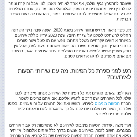
אירוע
שעומד להתפרץ נגיף עולמי, אף אחד לא היה מאמין לנו. אבל זה קרה ונותר
ב-2020?
לנו להבין כיצד מתמודדים עם העניין הגלובאלי הזה. עד כה, אנחנו מצליחים
לא רע וגם אפילו ממשיכים לחגוג אירועים. כמובן, בהתאם להוראות משרד
הבריאות.
אז, כיצד נראה, מרגיש ונחווה אירוע בשנת 2020, השנה שבה נגיף הקורונה
החליט להשתלט לכולנו על שגרת היום? שנת 2020 עדיין כוללת אירועים,
במיוחד אירועים יוקרתיים בשלל מתחמי נופש עם תו סגול אשר פזורים
ברחבי הארץ. נכון, הוראות משרד הבריאות משתנות מעת לעת, אבל אין
ספק שעדיין אפשר למצוא תאריכים מושלמים עבור אירועים. אגב, במיוחד
אם אתם מעוניינים לחגוג אירועים קטנים.
רגע לפני סגירת כל הפינות: מה עם שירותי הסעות
לאירועים?
רגע לפני שאתם סוגרים את כל הפינות של האירוע, אנחנו מזכירים לכם
שלא לכל האורחים ישנן דרכים להגיע אליכם. אם אתם צריכים לשכור
חברת
הסעות מיניבוס
לאירוע, תעשו זאת ואל תחשבו על זה פעמיים. בסופו
של דבר, האורחים שלכם יודו לכם על כך שדאגתם להם ודאגתם לניוד
שלהם מהבית לאירוע.
ועוד משהו, שירותי הסעות מיניבוס לאירועים לא מתאימות רק עבור אורחים
מבוגרים. חשוב לזכור, באירועים אנשים בדרך כלל שותים אלכוהול, אז יהיה
נפלא אם אתם תשכרו חברת הסעות לאירועים שתוכל להביא את האורחים