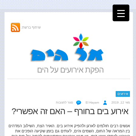
שיתוף ברשת:
הפקת אירועים על הים
אירועים
על
מאי 12, 2019
El Hayam
סגור לתגובות
אירוע
אירוע בים בחורף – האם זה אפשרי?
בים
בחורף
–
אנשים רבים חולמים לארגן ולהפיק אירוע בים. האויר הצח, השילוב המדהים
האם
בין המראה של החום, השמים והים, לעתים גם בזמן שקיעה הופכים את
זה