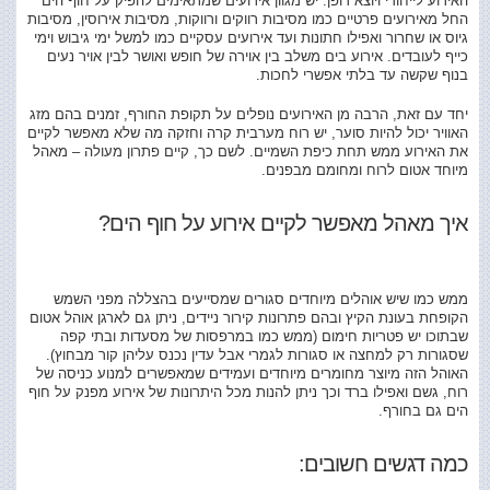
האירוע לייחודי ויוצא דופן. יש מגוון אירועים שמתאימים להפיק על חוף הים
אפשרי?
החל מאירועים פרטיים כמו מסיבות רווקים ורווקות, מסיבות אירוסין, מסיבות
גיוס או שחרור ואפילו חתונות ועד אירועים עסקיים כמו למשל ימי גיבוש וימי
כייף לעובדים. אירוע בים משלב בין אוירה של חופש ואושר לבין אויר נעים
בנוף שקשה עד בלתי אפשרי לחכות.
יחד עם זאת, הרבה מן האירועים נופלים על תקופת החורף, זמנים בהם מזג
האוויר יכול להיות סוער, יש רוח מערבית קרה וחזקה מה שלא מאפשר לקיים
את האירוע ממש תחת כיפת השמיים. לשם כך, קיים פתרון מעולה – מאהל
מיוחד אטום לרוח ומחומם מבפנים.
איך מאהל מאפשר לקיים אירוע על חוף הים?
ממש כמו שיש אוהלים מיוחדים סגורים שמסייעים בהצללה מפני השמש
הקופחת בעונת הקיץ ובהם פתרונות קירור ניידים, ניתן גם לארגן אוהל אטום
שבתוכו יש פטריות חימום (ממש כמו במרפסות של מסעדות ובתי קפה
שסגורות רק למחצה או סגורות לגמרי אבל עדין נכנס עליהן קור מבחוץ).
האוהל הזה מיוצר מחומרים מיוחדים ועמידים שמאפשרים למנוע כניסה של
רוח, גשם ואפילו ברד וכך ניתן להנות מכל היתרונות של אירוע מפנק על חוף
הים גם בחורף.
כמה דגשים חשובים: