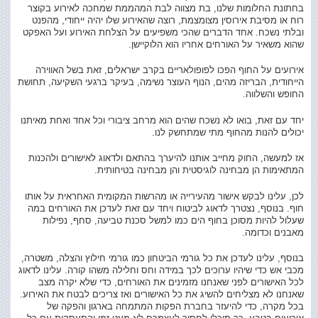
מי
בחתונת החלומות שלנו, בת מצווה לבת המהממת שמחכה לאירוע בקוצר
ואיך?
רוח או מסיבת אירוסין מצומצמת, רוצה שהאירוע שלו יהיה ייחודי, מהפנט
ובלתי נשכח. אחד הדברים שהכי משפיעים על הצלחת האירוע ועל האפקט
שהוא משאיר על האורחים אחריו הוא הלוקיישן.
אירועים על החוף הפכו לפופולאריים בקרב ישראלים, זאת בשל האווירה
הייחודית, הבריזה מהים, הנוף העוצר נשימה, בעיקר ברגעי השקיעה, תחושת
החופש והשלווה.
יחד עם זאת, בואו לא נשכח שהים הוא מרחב ציבורי וכל אחד ואחת מאיתנו
יכולים להנות מהחוף מתי שמתחשק לנו.
אז למעשה, החוק מחייב אותנו להיערך בהתאם ולדאוג לאישורים ולהכנות
המתאימות הן מבחינה לוגיסטית והן מבחינה בטיחותית.
לכן, עלינו לבקש אישור מהעירייה או מהרשות המקומית האחראית על אותו
חוף. בנוסף, נצטרך לדאוג לביטוח ויחד עם זאת לעדכן את האורחים במה
שעלול להיות מסוכן בחוף הים כמו למשל סכנת טביעה, סחף, נפילות
מאבנים וכדומה.
בנוסף, עלינו לעדכן את כל גורמי הביטחון כמו גורמי חילוץ והצלה, משטרה,
מכבי אש כדי שיהיו ערוכים לכך במידה וחס וחלילה משהו קורה. עלינו לדאוג
לכל האישורים לפני שאנחנו מזמינים את האורחים, כדי שלא יקרה מצב
שאנחנו לא מצליחים להשיג את כל האישורים ואז צריכים לבטח את האירוע.
בכל מקרה, כדי להיעזר בחברת הפקות המתמחה בארגון והפקה של