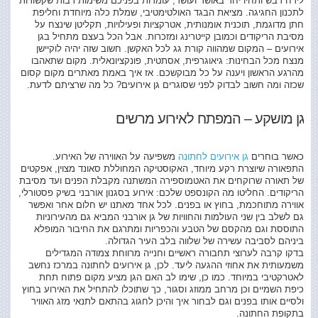
לירח דבש ותחיו יחד באושר ועושר, עומדות בפניכם משימות רבות שקשורות
לתכנון החגיגה. מציאת הבגד האולטימטיבי, שמלת כלה מיוחדת וחליפת
חתן מדוגמת, תוכנית אומנותית, אטרקציות ופעילויות, תקליטן שינצח על
מסיבת הריקודים וכמובן קייטרינג ומזכרות. אבל הכל בעצם מתחיל בגן
אירועים – המקום שמהווה קורת גג לכל האקשן. חשוב שזה יהיה לוקיישן
מנצח מכל הבחינות: גיאוגרפית, אסתטית, פונקציונאלית. מקום שתאהבו
מהרגע הראשון ויענה על כל מבוקשכם. אז איך באמת מאתרים מקום קסום
שכזה ומה חשוב לבדוק לפני שסוגרים גן אירועים? כל מה שרציתם לדעת.
גן מושקע – המפתח לאירוע מרשים
כאשר בוחרים
גן אירועים לחתונה
משפיעה על האווירה של האירוע.
התפאורה שיוצרת רקע מיוחד, האקוסטיקה המחוללת סאונד מצוין, אפקטים
של תאורה שרוקחים את האטמוספירה המשתנה מקבלת הפנים ועד מסיבת
הריקודים. החליטו מה הקונספט שלכם: אירוע בסגנון אורבני בשיק פסטורלי,
אווירה מתוחכמת, בחוץ או בפנים. לכל אחד מאתנו יש חלום אחר ואפשר
גם לשלב בין שני העולמות והחוויות של גן אורבני המביא גם מהעירוניות
התוססת וגם מהקסם של הטבע והכפריות ומתרגם את החיבור המופלא
ביניהם לסביבה עשירה של שלווה בלב העיר הגדולה.
בדקו קרבה לערוצי תחבורה ראשיים וחנייה מרווחת צמודה המגדילים
משמעותית את אחוזי ההגעה ליעד. לכן, גן אירועים לחתונה במרכז נחשב
לאטרקטיבי במיוחד. כמו כן, שימו לב האם הגן מציע מקום פתוח תחת
כיפת השמיים וכן מרחב ממוזג וסגור, כך שתוכלו להתחיל את האירוע בחוץ
ולסיים אותו בפנים וגם לבחור איך והיכן לחגוג בהתאם לתנאי מזג האוויר
בתקופת החתונה.