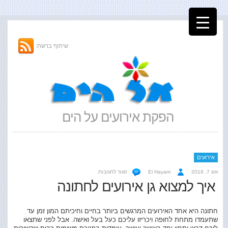
שיתוף ברשת:
הפקת אירועים על הים
אירועים
על
אוג 7, 2019
El Hayam
סגור לתגובות
איך
איך למצוא גן אירועים לחתונה
למצוא
גן
אירועים
חתונה היא אחד האירועים המרגשים ביותר בחיים וחיכיתם המון זמן עד
לחתונה
שתעמדו מתחת לחופה ויכריזו עליכם כעל בעל ואישה. אבל לפני שתצאו