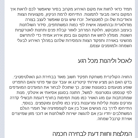
תמיד כדאי לחוות את מקום האירוע מקרוב בסיור שיאפשר לכם לראות איך
המקום נראה מבעד לתמונות. התייחסו לרמת הניקיון, מקצועיות הצוות
והאדיבות שלו וכן לפוטנציאל. זכרו שיש גנים שאפשר לעצב בצורה
מודולארית ובהתאמה אישית לפי כמות המשתתפים, סידור השולחנות
בעיצוב המבוקש, חלוקת המרחב לאזור קבלת פנים ותחנות לאטרקציות
השונות. מומלץ לחוש את המקום גם בזמן אירוע אמיתי כדי להתרשם
מהשינוי באווירה ותפקוד הצוות והמסירות שלהם במהלך האירוע לבעלי
השמחה ולמוזמנים עצמם.
לאכול וליהנות מכל רגע
החוויה הקולינרית משחקת תפקיד חשוב מאוד בבחירת הגן האולטימטיבי.
בדקו האם הגן מציע שירותי קייטרינג או עובד עם שף פרטי והאם התפריט
שופע מטעמים בסגנונות שונים, כך שתוכלו לבחור את המעדנים המועדפים
לפי קונספט גסטרונומי. למשל, חתונה בסגנון אסיאתי או איטלקי, מנות
שמתכתבות עם מזג האוויר כמו מנות חמימות בחורף דוגמת תבשילי קדרה
ומרקים ומנות קלילות ומרעננות בקיץ כמו סלטים ומוקפצים. בנוסף,
התייחסו לדרך בה מגישים אוכל בין אם לקומפוזיציה של חומרי הגלם
המשתלבים יחדיו ובין אם להגשה ישירות לשולחנות או דוכני מזון שמייצרים
אווירת קרנבל שמחה.
המלצות וחוות דעת לבחירה חכמה