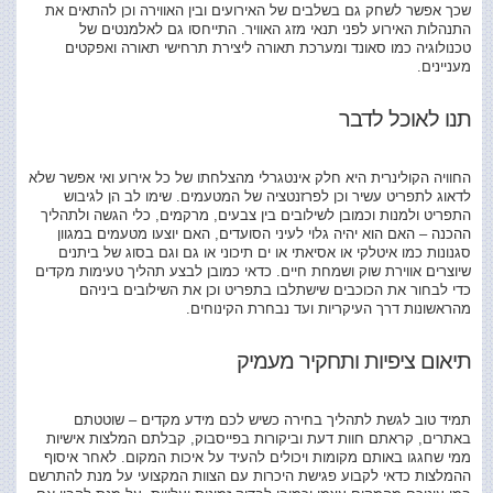
שכך אפשר לשחק גם בשלבים של האירועים ובין האווירה וכן להתאים את
התנהלות האירוע לפני תנאי מזג האוויר. התייחסו גם לאלמנטים של
טכנולוגיה כמו סאונד ומערכת תאורה ליצירת תרחישי תאורה ואפקטים
מעניינים.
תנו לאוכל לדבר
החוויה הקולינרית היא חלק אינטגרלי מהצלחתו של כל אירוע ואי אפשר שלא
לדאוג לתפריט עשיר וכן לפרזנטציה של המטעמים. שימו לב הן לגיבוש
התפריט ולמנות וכמובן לשילובים בין צבעים, מרקמים, כלי הגשה ולתהליך
ההכנה – האם הוא יהיה גלוי לעיני הסועדים, האם יוצעו מטעמים במגוון
סגנונות כמו איטלקי או אסיאתי או ים תיכוני או גם וגם בסוג של ביתנים
שיוצרים אווירת שוק ושמחת חיים. כדאי כמובן לבצע תהליך טעימות מקדים
כדי לבחור את הכוכבים שישתלבו בתפריט וכן את השילובים ביניהם
מהראשונות דרך העיקריות ועד נבחרת הקינוחים.
תיאום ציפיות ותחקיר מעמיק
תמיד טוב לגשת לתהליך בחירה כשיש לכם מידע מקדים – שוטטתם
באתרים, קראתם חוות דעת וביקורות בפייסבוק, קבלתם המלצות אישיות
ממי שחגגו באותם מקומות ויכולים להעיד על איכות המקום. לאחר איסוף
ההמלצות כדאי לקבוע פגישת היכרות עם הצוות המקצועי על מנת להתרשם