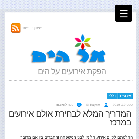
שיתוף ברשת:
הפקת אירועים על הים
אירועים
כללי
על
ספט 10, 2019
El Hayam
סגור לתגובות
המדריך
המדריך המלא לבחירת אולם אירועים
המלא
במרכז
לבחירת
אולם
אירועים
במרכז
החלטתם לקיים אירוע חלומי לבני המשפחה והחברים בין אם מדובר