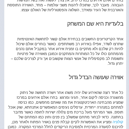
בוחרים אולם אירועים במרכז לרוב אין צורך לעשות זאת בשל הנגישות
הגבוהה. מעבר לכך, שתוכלו ליהנות משני עולמות – מחד, האווירה התוססת
והאורבנית של העיר ומאידך, השלווה והפסטורליות של האולם עצמו.
בלעדיות היא שם המשחק
אחד הקריטריונים החשובים בבחירת אולם קשור לתחושת האינטימיות
שתרצו לשדר, אפילו באירוע רב משתתפים. כאשר בוחרים אולם שיכול
להיות רק שלכם ולא מתקיים בו זמנית אירוע אחר במקביל אתם נהנים
מהמתחם כולו על כל המותרות והמתקנים וכמובן מאווירה של פרטיות
ותשומת לב מקסימלית של אנשי הצוות שקשובים אך ורק לצרכים שלכם –
יתרון גדול.
אווירה שעושה הבדל גדול
כל אחד רוצה שהאירוע שלו יהיה משהו אחר וישרה תחושה של ניתוק
מהשגרה וכניסה ליקום אחר, חגיגי ומרגש. בחרו אולם אירועים במרכז
שמציע מהבחינה הארכיטקטונית את מה שאתם מחפשים, כמו כניסה
למתחם במנהרה ייחודית, ערסלים נעימים המאפשרים אתנחתא, שוק אוכל
תוסס, גשר המרחף מעל בריכת מים צלולה ישירות לחופה כאשר מדובר
בחתונה. כדאי לבחור מתחם שמשלב בין פנים וחוץ כמו המתחם של
קולוניה
ומציע את האפשרות לקיים קבלת פנים באוויר הפתוח ולאחר מכן,
להיכנס לסעודה המרכזית ולמסיבת הריקודים לחלל המרכזי המקורה. כמובן