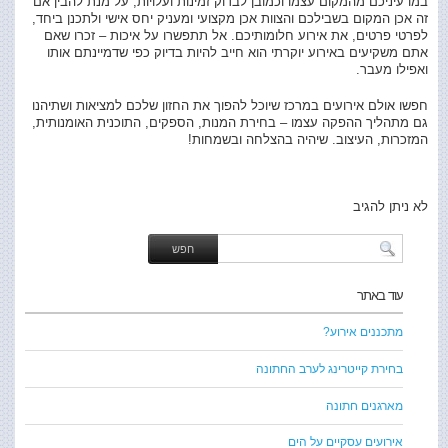
במו עיניכם מהמקום עצמו וכמובן לבדוק זמינות ועלויות, על מנת להבין אם
זה אכן המקום בשבילכם והצוות אכן מקצועי ומעניק יחס אישי ולתכנן ביחד,
לפרטי פרטים, את אירוע חלומותיכם. אל תתפשרו על איכות – זכרו שאם
אתם משקיעים באירוע יוקרתי הוא חייב להיות בדיוק כפי שדמיינתם אותו
ואפילו מעבר.
חפשו אולם אירועים במרכז שיוכל להפוך את החזון שלכם למציאות ושתיהנו
גם מתהליך ההפקה עצמו – בחירת המנות, הספקים, התוכנית האומנותית,
המזכרות, העיצוב. שיהיה בהצלחה ובשמחות!
לא ניתן להגיב
עוד באתר
מתכננים אירוע?
בחירת קייטרינג לערב החתונה
מארגנים חתונה
אירועים עסקיים על הים