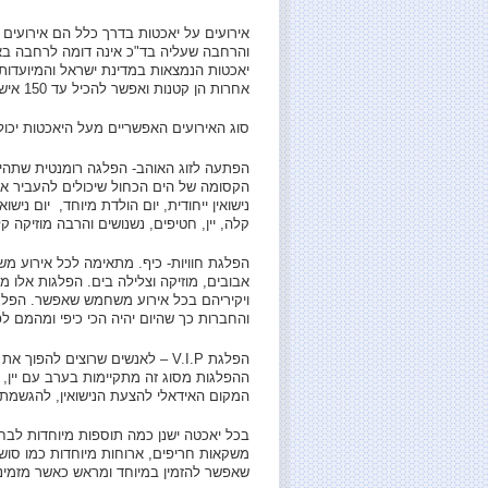
אירועים על יאכטות בדרך כלל הם אירועים
והרחבה שעליה בד"כ אינה דומה לרחבה באח
יאכטות הנמצאות במדינת ישראל והמיועדות ל
אחרות הן קטנות ואפשר להכיל עד 150 איש לכל היותר.
סוג האירועים האפשריים מעל היאכטות יכולי
הפתעה לזוג האוהב- הפלגה רומנטית שתהיה 
הקסומה של הים הכחול שיכולים להעביר א
נישואין ייחודית, יום הולדת מיוחד, יום ני
קלה, יין, חטיפים, נשנושים והרבה מוזיקה ק
הפלגת חוויות- כיף. מתאימה לכל אירוע משפח
אבובים, מוזיקה וצלילה בים. הפלגות אלו מ
ויקיריהם בכל אירוע משחמש שאפשר. הפלגות
והחברות כך שהיום יהיה הכי כיפי ומהמם לפ
הפלגת V.I.P – לאנשים שרוצים ל
ההפלגות מסוג זה מתקיימות בערב עם יין,
המקום האידאלי להצעת הנישואין, להגשמת
בכל יאכטה ישנן כמה תוספות מיוחדות לבח
משקאות חריפים, ארוחות מיוחדות כמו סושי,
שאפשר להזמין במיוחד ומראש כאשר מזמיני