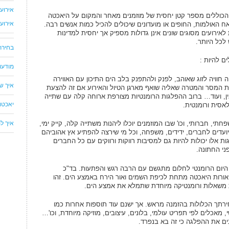
אירוע
 הכוללים מספר קטן יחסית של מוזמנים מאחר והמקום על היאכטה
אירוע
 האולמות, החופים או מועדונים שיכולים להכיל כמות אנשים רבה.
אירועים מסוגים שונים אינן גדולות מספיק אך יחסית למדינות
בחירת
ם להיות :
מודעו
חוויה לזוג שאוהב, לפנק ולהתפנק בלב הים התיכון עם האווירה
איך ש
ת המסר והמטרה שאליה שואף מארגן הטיול והאירוע אם זה להצעת
שואין, ועוד… ברוב ההפלגות הרומנטיות מצורפת ארוחה קלה עם שתייה
יאכטו
לאסית ורומנטית.
תי, חברותי, וכו' שבו המוזמנים יוכלו ליהנות משתייה קלה, קייק ימי,
איך למ
יועדים לחברים, ידידים, משפחה, וכל מי שירצה להפתיע אץ אהוביהם
 אלו יכולות להיות גם למסיבות רווקות ורווקים עם כל החברים
ני החתונה.
הפוך את היום הרומנטי לחלום מתגשם עם הרבה רגש והפתעות. בד"כ
 אורות היאכטה מתחת לכיפת השמים ואור הירח באמצע הים. זהו
 משאלות ורומנטיקה מיוחדת שתמלא את אמצע הים.
ירתך הכלולות בהזמנה מראש. אך ישנם עוד תוספות אחרות כמו
 מאכלים לפי תפריט עולמי, בלונים, עיצובים, מוזיקה מיוחדת, וכו'…
ם את ההפלגה כי זה בא בנפרד.