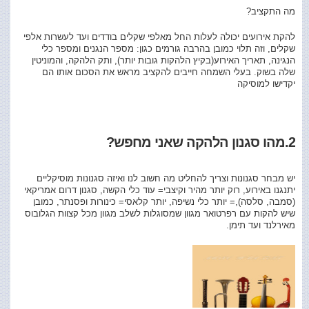
מה התקציב?
להקת אירועים יכולה לעלות החל מאלפי שקלים בודדים ועד לעשרות אלפי
שקלים, וזה תלוי כמובן בהרבה גורמים כגון: מספר הנגנים ומספר כלי
הנגינה, תאריך האירוע(בקיץ הלהקות גובות יותר), ותק הלהקה, והמוניטין
שלה בשוק. בעלי השמחה חייבים להקציב מראש את הסכום אותו הם
יקדישו למוסיקה
2.מהו סגנון הלהקה שאני מחפש?
יש מבחר סגנונות וצריך להחליט מה חשוב לנו ואיזה סגנונות מוסיקליים
יתנגנו באירוע, רוק יותר מהיר וקיצבי= עוד כלי הקשה, סגנון דרום אמריקאי
(סמבה, סלסה),= יותר כלי נשיפה, יותר קלאסי= כינורות ופסנתר, כמובן
שיש להקות עם רפרטואר מגוון שמסוגלות לשלב מגוון מכל קצוות הגלובוס
מאירלנד ועד תימן.