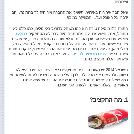
ואיכותית,
שאל חבר איך היה באירוע? תשאלי את החברה איך היה לך בחתונה? והם
ידברו על האוכל ועל… המוזיקה כמובן!
חתונה בלי מוסיקה טובה היא כמו משחק כדורגל בלי גולים, כמו סלט לא
מתובל, אנמי ומשעמם. לכן מתחתנים היום כבר לא מסתפקים
בתקליטן
שמגיע עם פלייליסט מוכן מהבית, זו לא עובדה מוחלטת כמובן, יש אנשים
שדי ג'יי ייעשה עבורם את העבודה על רחבת הריקודים, אבל מוסיקה חיה,
מכלי מנגן, זה עולם אחר! רבים מחפשים את הדבר האמיתי, להקת חתונות
שתנגן בלייב
שירים מרגשים לחופה
, שתעיף את הרחבה עם כל הסגנונות
שהחתן והכלה חפצים בהם.
בישראל 2014 יש מאות הרכבים מוסיקליים לאירועים, והבחירה היא לא
פשוטה ולפעמים אף מבלבלת, לכן בעלי השמחה חייבים לענות לעצמם על
כמה שאלות לפני שהם מתחילים לחפש את ההרכב שייעשה אותם
מאושרים. שאלה ראשונה ולצערנו הכי חשובה:
1. מה התקציב?