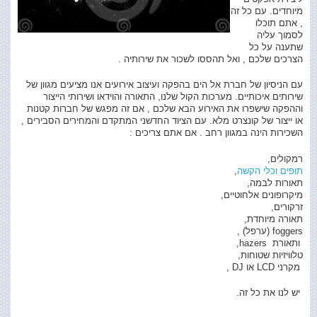
מיוחדים. עם כל זה
, אתם תוכלו
לסמוך עליה
שתענה על כל
הצרכים שלכם , ואל תהססו לשכור את שירותיה .
עם הניסיון של חברת אל הים בהפקה ועיצוב אירועים אנו מציעים מגוון של
שירותים איכותיים. מערכות הקול שלנו, התאורה והוידאו ושירותי הייצור
וההפקה שישפרו את האירוע הבא שלכם , אם זה מפגש של חברות קטנות
או ייצור של קונצרט מלא. עם הציוד החדשני המתקדם והמחירים הסבירים ,
השכירות הינה במגוון רחב . אם אתם צריכים :
רמקולים,
תופים וכלי הקשה
,
תאורות לבמה,
מיקרופונים אלחוטיים,
זרקורים,
תאורה מיוחדת,
foggers (ערפל) ,
ותאורת hazers,
טלוויזיות שטוחות,
מקרני LCD או DJ ,
יש לנו את כל זה.