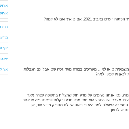
אירוע
אירוע
יב 2021, אם כן איך ואם לא למה?
בחירת
מודעו
איך ש
יאכטו
ד משמעית כן או לא… מעריכים בצורה מאד גסה שכן אבל עם הגבלות
איך למ
 לכאן או לכאן, למה?
כמוה, נכון אנחנו נשענים על מדע חזק שהצליח בתקופה קצרה מאד
יטו מערכו של הטבע הוא חזק מכל מדע ובקלות ווריאנט כזה או אחר
התשובה לשאלה למה היא כי פשוט אין לנו מספיק מידע עוד, אין
תח או לדעוך…