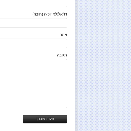
דו"אל(לא יופץ) (חובה)
אתר
תגובה