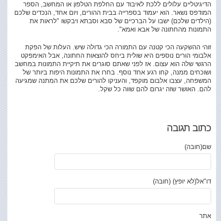
הדיגיטליים עלולים ללכת לאיבוד עם החלפת הטלפון או המחשב, הספר
המודפס נשאר. הוא יעמוד בספרייה בבית ההורים, ויום אחד, הנכדים שלכם
(הילדים שלכם) ישבו על הברכיים של סבא וסבתא ויבקשו "לראות את
התמונות מהחתונה של אבא ואמא".
זוהי ההשקעה הכי קטנה עם התמורה הכי גדולה שיש. העלות של הפקת
אלבומי הורים נוספים היא שולית ביחס להוצאות החתונה, אבל האימפקט
הרגשי שלה הוא עצום. אז לפני שאתם סוגרים את תיקיית התמונות במחשב
ושוכחים ממנה, קחו רגע אחד נוסף. בחרו את התמונות היפות ביותר של
המשפחה, עצבו אלבום מוקפד, והעניקו להורים שלכם את המתנה שמגיעה
להם. האושר שזה יגרום להם שווה כל שקל.
כתוב תגובה
שם(חובה)
דו"אל(לא יופץ) (חובה)
אתר