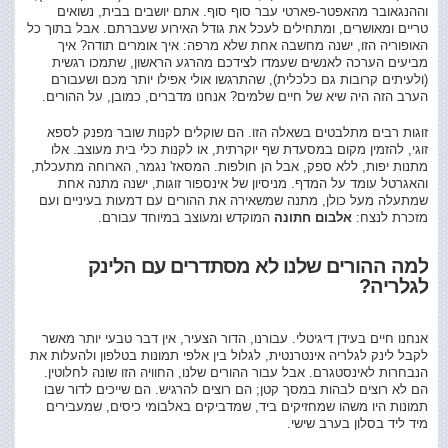
וההנגאובר מהאפטר-פארטי עבר סוף סוף. אתם יושבים בבית, נשואים
טריים ומאושרים, ומתחילים לעכל את גודל האירוע שעברתם. אבל בתוך כל
האופוריה הזו, ישנה מחשבה אחת שלא מרפה: איך אומרים תודה? איך
מביעים הערכה לאנשים שעמדו לצידכם מהרגע הראשון, שתמכו רגשית
(ולעיתים קרובות גם כלכלית), שהתרגשו אולי אפילו יותר מכם ושעבורם
הערב הזה היה שיא של חיים שלמים? אנחנו מדברים, כמובן, על ההורים.
זוגות רבים מתלבטים בשאלה הזו. הם שוקלים לקנות שובר מפנק לספא
זוגי, להזמין מקום במסעדת שף יוקרתית, או לקנות כלי בית מעוצב. אלו
מתנות יפות, ללא ספק, אבל הן חולפות. המסאז' נגמר, הארוחה מתעכלת,
והאגרטל עומד על המדף. מניסיון של אינספור זוגות, ישנה מתנה אחת
שמתעלה מעל כולן, מתנה שמשאירה את ההורים עם דמעות בעיניים ועם
מזכרת לנצח:
אלבום חתונה
המוקדש ומעוצב במיוחד עבורם.
למה ההורים שלנו לא מסתדרים עם הלינק
לגלריה
?
אנחנו חיים בעידן דיגיטלי. עבורנו, הדור הצעיר, אין דבר טבעי יותר מאשר
לקבל לינק לגלריה אינטרנטית, לגלול בין אלפי תמונות בטלפון ולהעלות את
הנבחרות לאינסטגרם. אבל עבור ההורים שלנו, החוויה הזו שונה לחלוטין.
הם לא רוצים לבהות במסך קטן; הם רוצים להרגיש. הם שייכים לדור שבו
תמונות היו משהו שמחזיקים ביד, שמדביקים באלבומי כיסים, שמעבירים
מיד ליד בסלון בערב שישי.