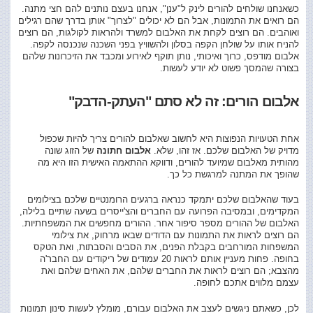
כשאנחנו שולחים להורים לינק ל"ענן", אנחנו בעצם נותנים להם חצי מתנה.
הם רואים את התמונות, אבל הם לא יכולים "לצרוך" אותן בדרך שהם רגילים
ואוהבים. הם רוצים לקחת את האלבום למשרד ולהראות לקולגות, הם רוצים
להניח אותו על שולחן הקפה בסלון ולהשוויץ בפני השכנה שנכנסה לקפה.
אלבום מודפס, כרוך ואיכותי, נותן תוקף לאירוע ומכבד את הזיכרונות שלהם
בצורה שהמסך פשוט לא יודע לעשות.
אלבום הורים: זה לא סתם "העתק-הדבק
"
אחת הטעויות הנפוצות היא לחשוב שאלבום להורים צריך להיות שכפול
מדויק של האלבום שלכם. אז זהו, שלא.
אלבום חתונה
של הזוג שונה
מהותית מאלבום שמיועד להורים, ודווקא ההתאמה האישית הזו היא מה
שהופך את המתנה למרגשת כל כך.
בעוד שהאלבום שלכם יתמקד כנראה ברגעים הרומנטיים שלכם בצילומים
המקדימים, ובמסיבה הפרועה עם החברים והצ'ייסרים בשעה שתיים בלילה,
האלבום של ההורים מספר סיפור אחר. ההורים מחפשים את המשפחתיות.
הם רוצים לראות את התמונות עם הדודים שבאו מרחוק, את צילומי
המשפחות המורחבים בקבלת הפנים, את הסבים והסבתות, ואת הטקס
בחופה. פחות מעניין אותם לראות 20 עמודים של ריקודים עם החבר'ה
מהצבא; הם רוצים לראות את החברים שלהם, את האחים שלהם ואת
עצמם מלווים אתכם לחופה.
לכן, כשאתם ניגשים לעצב את האלבום עבורם, מומלץ לעשות סינון תמונות