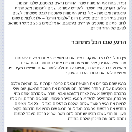
נפרד. בחרו את התמונות שבהן ההורים נראים במיטבם, שלבו תמונות
שלהם רוקדים, ואל תשכחו להקדיש עמוד או שניים לתמונות משפחתיות
קלאסיות ומבוימות – אלו בדיוק התמונות שהופכות לנכס משפחתי לשנים
רבות. בתי דפוס רבים מציעים היום "אלבומי הורים" – אלו אלבומים שהם
לרוב עותקים מוקטנים אך זהים בעיצובם, או אלבומים בעיצוב אישי המותאם
לטעם של הדור הקודם.
הרגע שבו הכל מתחבר
אין תחליף לרגע ההענקה. דמיינו את הסיטואציה: אתם מגיעים לארוחת
ערב אצל ההורים, אולי חודש או חודשיים אחרי החתונה. ההתרגשות
מהאירוע כבר קצת שככה, והשגרה התחילה לחזור. אתם מוציאים שקית יפה
ומגישים להם את הספר הכבד והעטוף.
ברגע שהם מסירים את העטיפה ומגלים כריכה יוקרתית עם השמות שלכם
מוטבעים עליה, החדר משתנה. הם פותחים את העמוד הראשון, שם אולי
כתבתם הקדשה אישית קצרה ("לאמא ואבא, תודה שלימדתם אותנו מהי
אהבה"), ומתחילים לדפדף. המגע בנייר האיכותי, הצבעים החדים, והיכולת
לראות את רגעי האושר שלהם ושלכם מודפסים בגדול – כל אלו מציפים
מחדש את הרגשות מהערב הגדול. זה הרגע שבו תראו את הדמעה בקצה
העין. זה הרגע שבו תבינו שנתתם להם משהו שהוא הרבה מעבר למתנה –
נתתם להם את הזיכרון שלהם בחזרה.